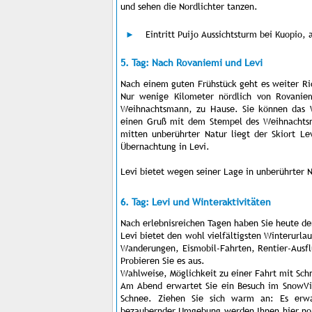
und sehen die Nordlichter tanzen.
Eintritt Puijo Aussichtsturm bei Kuopio, 
5. Tag: Nach Rovaniemi und Levi
Nach einem guten Frühstück geht es weiter R
Nur wenige Kilometer nördlich von Rovaniemi
Weihnachtsmann, zu Hause. Sie können das 
einen Gruß mit dem Stempel des Weihnachtsma
mitten unberührter Natur liegt der Skiort L
Übernachtung in Levi.
Levi bietet wegen seiner Lage in unberührter 
6. Tag: Levi und Winteraktivitäten
Nach erlebnisreichen Tagen haben Sie heute de
Levi bietet den wohl vielfältigsten Winterurl
Wanderungen, Eismobil-Fahrten, Rentier-Ausflü
Probieren Sie es aus.
Wahlweise, Möglichkeit zu einer Fahrt mit Sch
Am Abend erwartet Sie ein Besuch im SnowVi
Schnee. Ziehen Sie sich warm an: Es erwar
bezaubernder Umgebung werden Ihnen hier nord