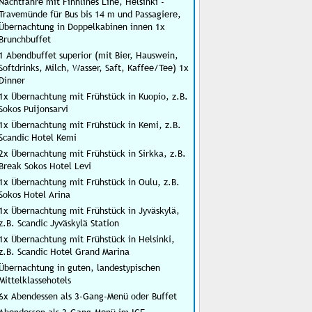
Nachtfähre mit Finnlines Line, Helsinki -
Travemünde für Bus bis 14 m und Passagiere,
Übernachtung in Doppelkabinen innen 1x
Brunchbuffet
1 Abendbuffet superior (mit Bier, Hauswein,
Softdrinks, Milch, Wasser, Saft, Kaffee/Tee) 1x
Dinner
1x Übernachtung mit Frühstück in Kuopio, z.B.
Sokos Puijonsarvi
1x Übernachtung mit Frühstück in Kemi, z.B.
Scandic Hotel Kemi
2x Übernachtung mit Frühstück in Sirkka, z.B.
Break Sokos Hotel Levi
1x Übernachtung mit Frühstück in Oulu, z.B.
Sokos Hotel Arina
1x Übernachtung mit Frühstück in Jyväskylä,
z.B. Scandic Jyväskylä Station
1x Übernachtung mit Frühstück in Helsinki,
z.B. Scandic Hotel Grand Marina
Übernachtung in guten, landestypischen
Mittelklassehotels
6x Abendessen als 3-Gang-Menü oder Buffet