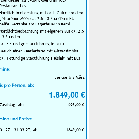
Abendessen als 3-Gang-Menü im ICE-
Restaurant Levi
Nordlichtbeobachtung mit örtl. Guide am dem
gefrorenen Meer ca. 2,5 - 3 Stunden inkl.
heiße Getränke am Lagerfeuer in Kemi
Nordlichtbeobachtung mit eigenem Bus ca. 2,5
- 3 Stunden
ca. 2-stündige Stadtführung in Oulu
Besuch einer Rentierfarm mit Mittagsimbiss
ca. 3-stündige Stadtführung Helsinki mit Bus
mine:
Januar bis März
is pro Person, ab:
1.849,00 €
Zuschlag, ab:
695,00 €
mine und Preise:
01.27 - 31.03.27, ab
1849,00 €