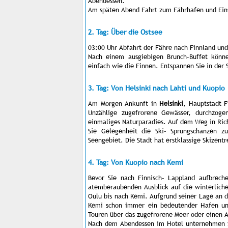
Abendessen.
Am späten Abend Fahrt zum Fährhafen und Einsc
2. Tag: Über die Ostsee
03:00 Uhr Abfahrt der Fähre
nach Finnland und
Nach einem ausgiebigen Brunch-Buffet könne
einfach wie die Finnen. Entspannen Sie in der 
3. Tag: Von Helsinki nach Lahti und Kuopio
Am Morgen Ankunft in
Helsinki
, Hauptstadt F
Unzählige zugefrorene Gewässer, durchzogen
einmaliges Naturparadies. Auf dem Weg in Ric
Sie Gelegenheit die Ski- Sprungschanzen 
Seengebiet. Die Stadt hat erstklassige Skizentre
4. Tag: Von Kuopio nach Kemi
Bevor Sie nach Finnisch- Lappland aufbrech
atemberaubenden Ausblick auf die winterlich
Oulu bis nach Kemi. Aufgrund seiner Lage an 
Kemi schon immer ein bedeutender Hafen un
Touren über das zugefrorene Meer oder einen 
Nach dem Abendessen im Hotel unternehmen Si