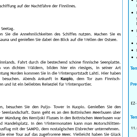
hiffung auf der Nachtfähre der Finnlines.
 Seetag.
n Sie die Annehmlichkeiten des Schiffes nutzen. Machen Sie es
Sauna und genießen Sie dabei den Blick auf die Wellen der Ostsee.
innlands. Fahrt durch die bestechend schöne finnische Seenplatte.
 von dichten Wäldern, bilden hier ein riesiges, in seiner Art
Ter
htung Norden kommen Sie in die Wintersportstadt Lahti. Hier haben
zu besuchen. Abends Ankunft in
Kuopio
, dem Tor zum Finnisch-
n und ist ein beliebtes Reiseziel für Wintersportler.
Pre
EZ-
en, besuchen Sie den Puijo- Tower in Kuopio. Genießen Sie den
e Seenlandschaft. Dann geht es an den Bottnischen Meerbusen über
Ter
der Mündung des Kemijoki Flusses in den Bottnischen Meerbusen war
d Handelsplatz. In den Wintermonaten kann man Motorschlitten-
11.
Ausflug mit der SAMPO, dem nostalgischen Eisbrecher unternehmen.
e eine Tour auf das zugefrorene Meer. Vielleicht haben Sie Glück