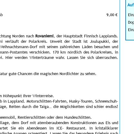
Auf
ab
9,00 €
Ein
Dop
Ein
ichtung Norden nach
Rovaniemi
, der Hauptstadt Finnisch Lapplands.
 verläuft der Polarkreis. Unweit der Stadt ist Joulupukki, der
Weihnachtsmann-Dorf mit seinen zahlreichen Läden besuchen und
nn-Postamtes verschicken. 170 km nördlich des Polarkreises, in
evi. Hier werden Winterträume wahr. Lassen Sie sich überraschen.
Natur gute Chancen die magischen Nordlichter zu sehen.
n Höhepunkt Ihrer Winterreise.
aub in Lappland. Motorschlitten-Fahrten, Husky-Touren, Schneeschuh-
ge, Reiten durch die Taiga… die Möglichkeiten sind schier endlos!
neemobil, Rentierschlitten oder dem Hundeschlitten.
llage, dem Dorf mit atemberaubenden Konstruktionen aus Eis und
tet Sie ein Abendessen im ICE- Restaurant. In kristallklarer
ische Aromen präsentiert. Lassen Sie das besondere Erlebnis nach