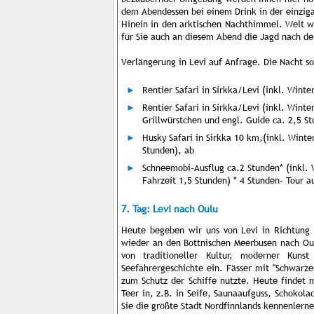
dem Abendessen bei einem Drink in der einziga
Hinein in den arktischen Nachthimmel. Weit we
für Sie auch an diesem Abend die Jagd nach d
Verlängerung in Levi auf Anfrage. Die Nacht so
Rentier Safari in Sirkka/Levi (inkl. Wint
Rentier Safari in Sirkka/Levi (inkl. Win
Grillwürstchen und engl. Guide ca. 2,5 S
Husky Safari in Sirkka 10 km,(inkl. Wint
Stunden), ab
Schneemobi-Ausflug ca.2 Stunden* (inkl.
Fahrzeit 1,5 Stunden) * 4 Stunden- Tour a
7. Tag: Levi nach Oulu
Heute begeben wir uns von Levi in Richtung 
wieder an den Bottnischen Meerbusen nach Oulu
von traditioneller Kultur, moderner Kun
Seefahrergeschichte ein. Fässer mit "Schwar
zum Schutz der Schiffe nutzte. Heute findet m
Teer in, z.B. in Seife, Saunaaufguss, Schokol
Sie die größte Stadt Nordfinnlands kennenlern