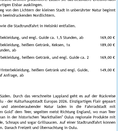
rtigen Eisbar ausklingen.
g von den Lichtern der kleinen Stadt in unberührter Natur beginnt
en beeindruckenden Nordlichtern.
wie die Stadtrundfahrt in Helsinki entfallen.
erbekleidung, und engl. Guide ca. 1,5 Stunden, ab
169,00 €
terbekleidung, heißem Getränk, Keksen, 1x
189,00 €
tunden, ab
erbekleidung, heißem Getränk, und engl. Guide ca. 2
169,00 €
 Winterbekleidung, heißem Getränk und engl. Guide,
149,00 €
uf Anfrage, ab
Süden. Durch das verschneite Lappland geht es auf der Rückreise
 - der Kulturhauptstadt Europas 2026. Einzigartiges Flair gepaart
st und atemberaubender Natur laden in die Fahrradstadt mit
zem Gold" dem Teer, segelten meist Richtung England, wo man Teer
an in der historischen "Markthallen" Oulus regionale Produkte mit
ade, Schnaps und sogar Grillsaucen. Auf einer Stadtrundfahrt können
en. Danach Freizeit und Übernachtung in Oulu.