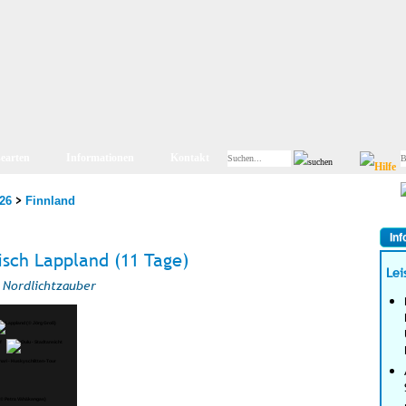
searten
Informationen
Kontakt
>
26
Finnland
Inf
isch Lappland (11 Tage)
Lei
 Nordlichtzauber