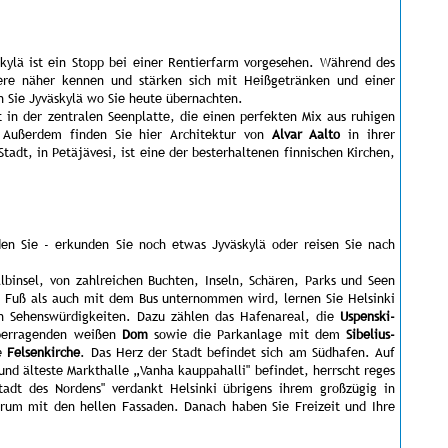
kylä ist ein Stopp bei einer Rentierfarm vorgesehen. Während des
iere näher kennen und stärken sich mit Heißgetränken und einer
 Sie Jyväskylä wo Sie heute übernachten.
dt in der zentralen Seenplatte, die einen perfekten Mix aus ruhigen
t. Außerdem finden Sie hier Architektur von
Alvar Aalto
in ihrer
tadt, in Petäjävesi, ist eine der besterhaltenen finnischen Kirchen,
den Sie - erkunden Sie noch etwas Jyväskylä oder reisen Sie nach
lbinsel, von zahlreichen Buchten, Inseln, Schären, Parks und Seen
 Fuß als auch mit dem Bus unternommen wird, lernen Sie Helsinki
en Sehenswürdigkeiten. Dazu zählen das Hafenareal, die
Uspenski-
überragenden weißen
Dom
sowie die Parkanlage mit dem
Sibelius-
te
Felsenkirche
. Das Herz der Stadt befindet sich am Südhafen. Auf
und älteste Markthalle „Vanha kauppahalli" befindet, herrscht reges
dt des Nordens" verdankt Helsinki übrigens ihrem großzügig in
ntrum mit den hellen Fassaden. Danach haben Sie Freizeit und Ihre