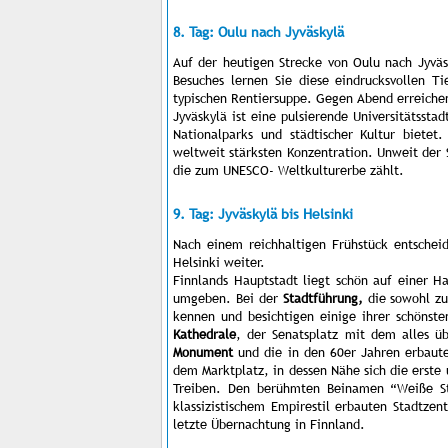
8. Tag: Oulu nach Jyväskylä
Auf der heutigen Strecke von Oulu nach Jyväs
Besuches lernen Sie diese eindrucksvollen T
typischen Rentiersuppe. Gegen Abend erreichen
Jyväskylä ist eine pulsierende Universitätssta
Nationalparks und städtischer Kultur biete
weltweit stärksten Konzentration. Unweit der S
die zum UNESCO- Weltkulturerbe zählt.
9. Tag: Jyväskylä bis Helsinki
Nach einem reichhaltigen Frühstück entschei
Helsinki weiter.
Finnlands Hauptstadt liegt schön auf einer Ha
umgeben. Bei der
Stadtführung,
die sowohl zu
kennen und besichtigen einige ihrer schönst
Kathedrale
, der Senatsplatz mit dem alles 
Monument
und die in den 60er Jahren erbau
dem Marktplatz, in dessen Nähe sich die erste 
Treiben. Den berühmten Beinamen “Weiße Sta
klassizistischem Empirestil erbauten Stadtze
letzte Übernachtung in Finnland.