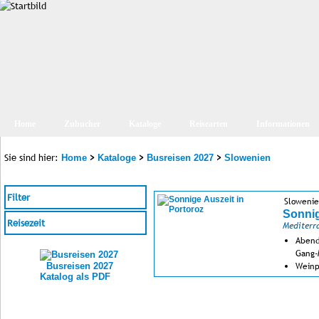
Home
Zubucher
Kataloge
Reisearten
Informationen
Sie sind hier:
>
>
>
Home
Kataloge
Busreisen 2027
Slowenien
Filter
Sloweni
Sonnig
Reisezeit
Mediterr
Abend
Gang-
Weinp
Busreisen 2027
Katalog als PDF
und K