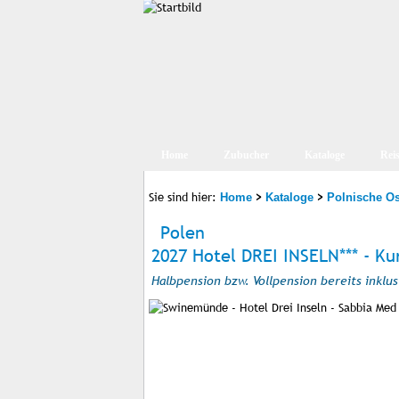
Home
Zubucher
Kataloge
Rei
Sie sind hier:
>
>
Home
Kataloge
Polnische Os
Polen
2027 Hotel DREI INSELN*** - K
Halbpension bzw. Vollpension bereits inklus