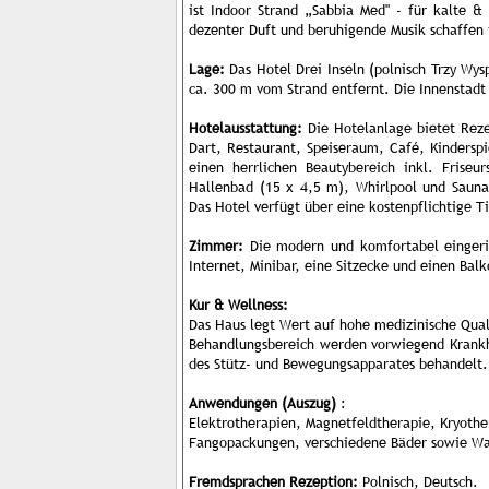
ist Indoor Strand „Sabbia Med" - für kalte &
dezenter Duft und beruhigende Musik schaffen 
Lage:
Das Hotel Drei Inseln (polnisch Trzy Wy
ca. 300 m vom Strand entfernt. Die Innenstadt
Hotelausstattung:
Die Hotelanlage bietet Rezep
Dart, Restaurant, Speiseraum, Café, Kinders
einen herrlichen Beautybereich inkl. Friseu
Hallenbad (15 x 4,5 m), Whirlpool und Sauna
Das Hotel verfügt über eine kostenpflichtige 
Zimmer:
Die modern und komfortabel eingeri
Internet, Minibar, eine Sitzecke und einen Bal
Kur & Wellness:
Das Haus legt Wert auf hohe medizinische Qua
Behandlungsbereich werden vorwiegend Krankh
des Stütz- und Bewegungsapparates behandelt.
Anwendungen (Auszug)
:
Elektrotherapien, Magnetfeldtherapie, Kryothe
Fangopackungen, verschiedene Bäder sowie Wa
Fremdsprachen Rezeption:
Polnisch, Deutsch.