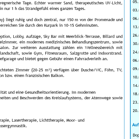
05.
 regnerische Tage. Echter warmer Sand, therapeutisches UV-Licht,
in nur 1 h das Strandgefühl eines ganzen Tages.
03.
06.
spy) liegt ruhig und doch zentral, nur 150 m von der Promenade und
 erreichen Sie durch den Kurpark in 10-15 Gehminuten.
13.
26.
tion, Lobby, Aufzüge, Sky Bar mit Meerblick-Terrasse, Billard und
pielzimmer, ein modernes medizinisches Behandlungszentrum, sowie
30.
rsalon. Zur weiteren Ausstattung zählen ein Wellnessbereich mit
24.
landschaft, sowie Gym, Fitnessraum, Salzgrotte und Indoorstrand.
Tiefgarage und bietet gegen Gebühr einen Fahrradverleih an.
06.
09.
chteten Zimmer (20-25 m²) verfügen über Dusche/WC, Föhn, TV,
kon bzw. einen französischen Balkon.
10.
14.
lität und eine Gesundheitsorientierung. Im modernen
18.
eiten und Beschwerden des Kreislaufsystems, der Atemwege sowie
23.
20.
rapie, Lasertherapie, Lichttherapie, Moor- und
Auf
ssergymnastik.
Dop