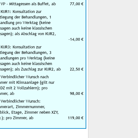
 VP - Mittagessen als Buffet, ab
77,00 €
 KUR1: Konsultation zur
tlegung der Behandlungen, 1
andlung pro Werktag (keine
sagen auch keine klassischen
sagen); als Abschlag von KUR2,
-14,00 €
 KUR3: Konsultation zur
tlegung der Behandlungen, 3
andlungen pro Werktag (keine
sagen auch keine klassischen
sagen); als Zuschlag zur KUR2, ab
22,50 €
 Verbindlicher Wunsch nach
mer mit Klimaanlage (gilt nur
 DZ mit 2 Vollzahlern); pro
mer, ab
98,00 €
 Verbindlicher Wunsch:
mmerart, Zimmernummer,
blick, Etage, Zimmer neben XZY,
.); pro Zimmer, ab
119,00 €