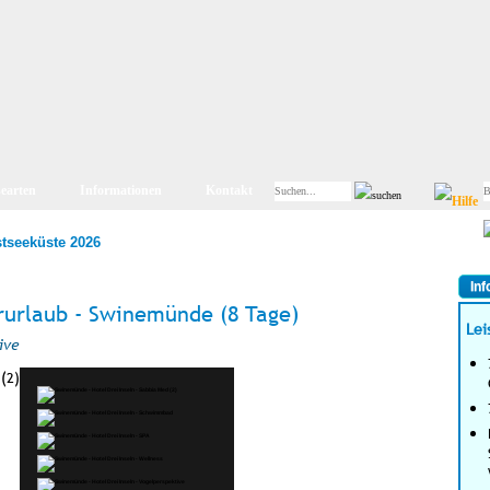
searten
Informationen
Kontakt
tseeküste 2026
Inf
ururlaub - Swinemünde (8 Tage)
Lei
ive