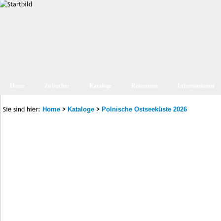
Home
Zubucher
Kataloge
Reisearten
Informationen
Sie sind hier:
>
>
Home
Kataloge
Polnische Ostseeküste 2026