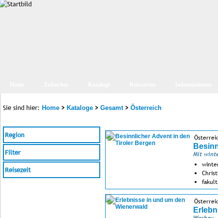
Home
Zubucher
Kataloge
Reisearten
Informationen
Sie sind hier:
>
>
>
Home
Kataloge
Gesamt
Österreich
Region
Österreic
Besinn
Filter
Mit wint
winte
Reisezeit
Chris
fakult
Österrei
Erlebn