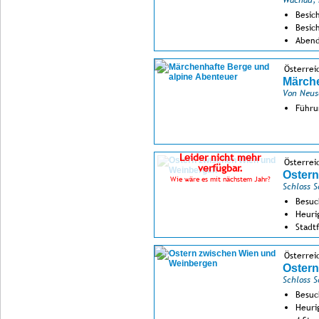
Wachau, 
Besic
Besich
Abend
Österreic
Märche
Von Neus
Führu
Leider nicht mehr
Österrei
verfügbar.
Oster
Wie wäre es mit nächstem Jahr?
Schloss 
Besuc
Heuri
Stadt
Österrei
Oster
Schloss 
Besuc
Heuri