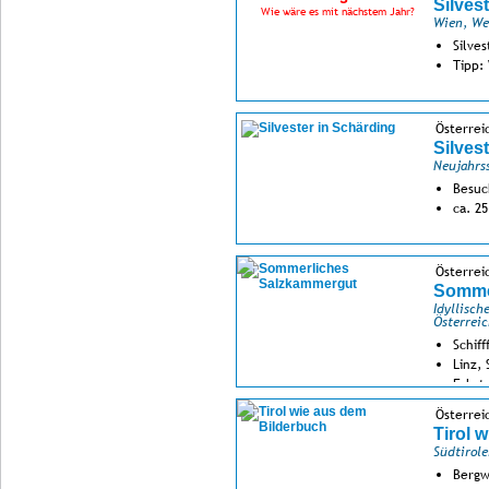
Silves
Wie wäre es mit nächstem Jahr?
Wien, We
Silve
Tipp:
Österrei
Silves
Neujahrs
Besuc
ca. 2
Österrei
Somme
Idyllisc
Österreic
Schif
Linz,
Fahrt
Österreic
Tirol 
Südtirol
Bergw