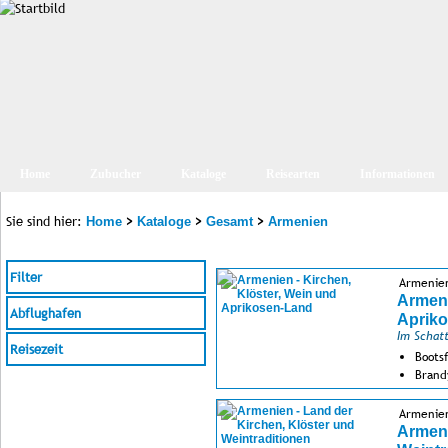
Home
Zubucher
Kataloge
Reisearten
Informationen
Sie sind hier:
>
>
>
Home
Kataloge
Gesamt
Armenien
Filter
Armenie
Armeni
Abflughafen
Aprik
Im Schatt
Reisezeit
Boots
Brand
Jeeps
Armenie
Armeni