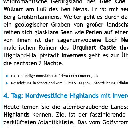
wildromantische Gebirgsland des
Glen Coe
William
am Fuß des Ben Nevis. Er ist mit se
Berg Großbritanniens. Weiter geht es durch da
ein geologischer Graben von großer landscha
reihen sich glasklare Seen wie Perlen auf eine
von ihnen ist der sagenumwobene
Loch Ne
malerischen Ruinen des
Urquhart Castle
thr
Highland-Hauptstadt
Inverness
geht es zur Üb
die nächsten 2 Nächte.
ca. 1-stündige Bootsfahrt auf dem Loch Lomond, ab
Reiseleitung in Schottland vom 3. bis 5. Tag inkl. Stadtführung Edin
4. Tag: Nordwestliche Highlands mit Inv
Heute lernen Sie die atemberaubende Landsc
Highlands
kennen. Ziel ist der faszinierend
zerklüfteten Atlantikküste. Das vom Golfstro