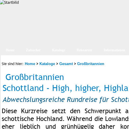
Home
Zubucher
Kataloge
Reisearten
Informationen
Sie sind hier:
>
>
>
Home
Kataloge
Gesamt
Großbritannien
Großbritannien
Schottland - High, higher, Highla
Abwechslungsreiche Rundreise für Schot
Diese Kurzreise setzt den Schwerpunkt a
schottische Hochland. Während die Lowland
eher lieblich und grünhügelig daher k