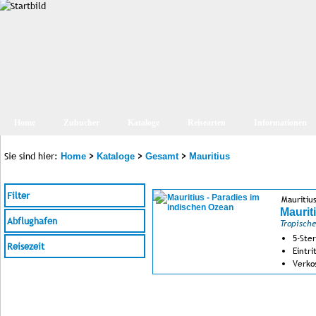
Home
Zubucher
Kataloge
Reisearten
Informationen
Sie sind hier:
>
>
>
Home
Kataloge
Gesamt
Mauritius
Filter
Mauritiu
Maurit
Abflughafen
Tropische
5-Ste
Reisezeit
Eintr
Verko