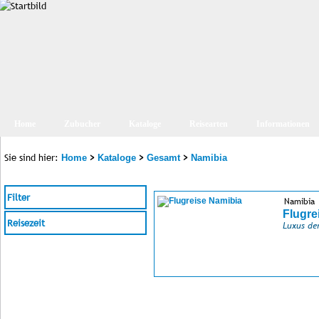
Home
Zubucher
Kataloge
Reisearten
Informationen
Sie sind hier:
>
>
>
Home
Kataloge
Gesamt
Namibia
Filter
Namibia
Flugre
Reisezeit
Luxus de