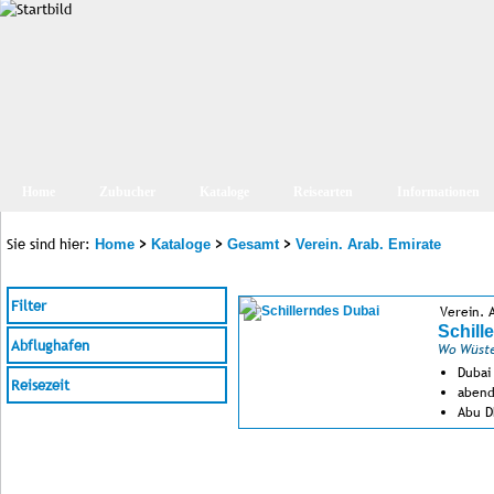
Home
Zubucher
Kataloge
Reisearten
Informationen
Sie sind hier:
>
>
>
Home
Kataloge
Gesamt
Verein. Arab. Emirate
Filter
Verein. 
Schill
Abflughafen
Wo Wüste 
Dubai
Reisezeit
abend
Abu D