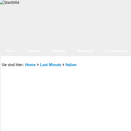
Home
Zubucher
Kataloge
Reisearten
Informationen
Sie sind hier:
>
>
Home
Last Minute
Italien