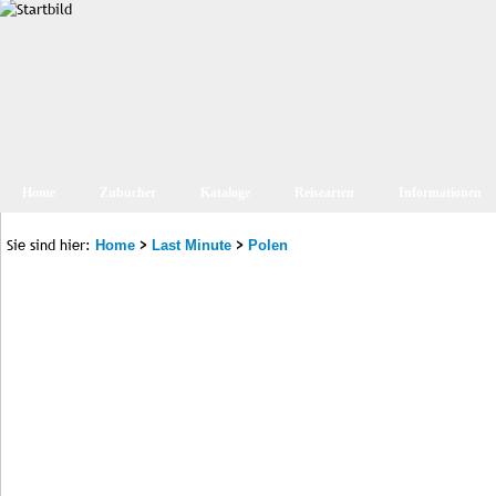
Home
Zubucher
Kataloge
Reisearten
Informationen
Sie sind hier:
>
>
Home
Last Minute
Polen