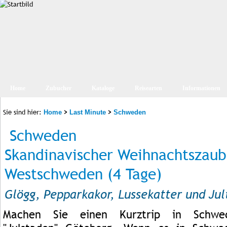
Home
Zubucher
Kataloge
Reisearten
Informationen
Sie sind hier:
>
>
Home
Last Minute
Schweden
Schweden
Skandinavischer Weihnachtszaub
Westschweden (4 Tage)
Glögg, Pepparkakor, Lussekatter und Ju
Machen Sie einen Kurztrip in Schwed