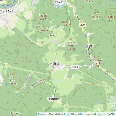
Leaflet
| Map data ©
OpenStreetMap
contributors,
CC-BY-SA