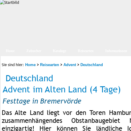
Home
Zubucher
Kataloge
Reisearten
Informationen
Sie sind hier:
>
>
>
Home
Reisearten
Advent
Deutschland
Deutschland
Advent im Alten Land (4 Tage)
Festtage in Bremervörde
Das Alte Land liegt vor den Toren Hambur
zusammenhängendes Obstanbaugebiet N
einzigartig! Hier können Sie ländliche I