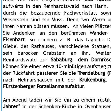
aufwärts in den Reinhardtswald nach Hann.
durch die bezaubernde Fachwerkstatt sow
Weserstein sind ein Muss. Denn "wo Werra u
Ihren Namen büssen müssen." An vielen Plätze
Sie Andenken an den berühmten Wander-
Eisenbart
. So erinnern z. B. das tägliche D
Giebel des Rathauses, verschiedene Statuen
sein barocker Grabstein an ihn. Weit
Reinhardswald zur
Sababurg
,
dem Dornrösch
können Sie einen etwa 10-minütigen Aufstieg 
der Rückfahrt passieren Sie die
Trendelburg (
nach Helmarshausen mit der
Krukenburg
. 
Fürstenberger
Porzellanmanufaktur
.
Am Abend laden wir Sie ein zu einem rusti
Jahren"
in der Schenken-Küche in Ovenhause