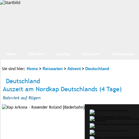
Home
Zubucher
Kataloge
Reisearten
Informationen
Sie sind hier:
>
>
>
Home
Reisearten
Advent
Deutschland
Deutschland
Auszeit am Nordkap Deutschlands (4 Tage)
Ralswiek auf Rügen