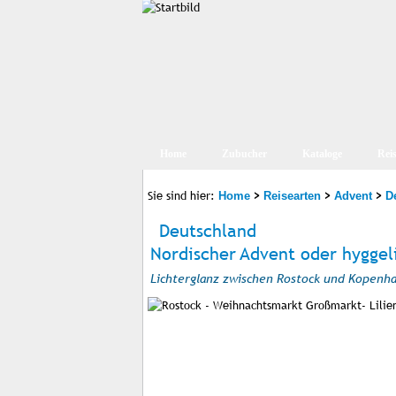
Home
Zubucher
Kataloge
Rei
Sie sind hier:
>
>
>
Home
Reisearten
Advent
D
Deutschland
Nordischer Advent oder hyggel
Lichterglanz zwischen Rostock und Kopenh