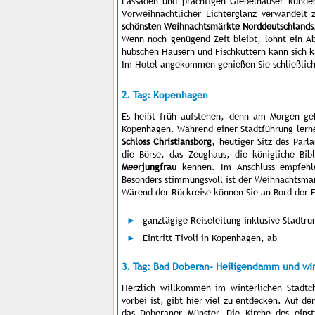
Fassaden und prächtigen Giebelhäuser künde
Vorweihnachtlicher Lichterglanz verwandelt z
schönsten Weihnachtsmärkte Norddeutschlands
Wenn noch genügend Zeit bleibt, lohnt ein A
hübschen Häusern und Fischkuttern kann sich 
Im Hotel angekommen genießen Sie schließlic
2. Tag: Kopenhagen
Es heißt früh aufstehen, denn am Morgen ge
Kopenhagen. Während einer Stadtführung lern
Schloss Christiansborg
, heutiger Sitz des Par
die Börse, das Zeughaus, die königliche Bi
Meerjungfrau
kennen.
Im Anschluss empfeh
Besonders stimmungsvoll ist der Weihnachtsmar
Wärend der Rückreise können Sie an Bord der 
ganztägige Reiseleitung inklusive Stadtr
Eintritt Tivoli in Kopenhagen, ab
3. Tag: Bad Doberan- Heiligendamm und win
Herzlich willkommen im winterlichen Städt
vorbei ist, gibt hier viel zu entdecken. Auf d
das Doberaner Münster. Die Kirche des einstig