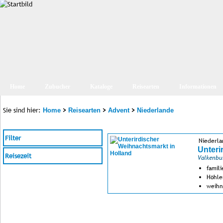
Home
Zubucher
Kataloge
Reisearten
Informationen
Sie sind hier:
>
>
>
Home
Reisearten
Advent
Niederlande
Filter
Niederl
Unteri
Reisezeit
Valkenbu
famil
Höhle
weihn