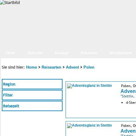
Home
Zubucher
Kataloge
Reisearten
Informationen
Sie sind hier:
>
>
>
Home
Reisearten
Advent
Polen
Region
Polen, 
Advent
Filter
"Stettin,
4-Ste
Reisezeit
Polen, 
Advent