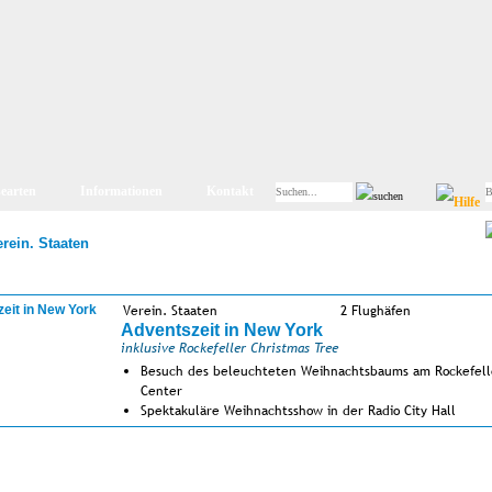
searten
Informationen
Kontakt
erein. Staaten
Verein. Staaten
2 Flughäfen
Adventszeit in New York
inklusive Rockefeller Christmas Tree
Besuch des beleuchteten Weihnachtsbaums am Rockefell
Center
Spektakuläre Weihnachtsshow in der Radio City Hall
neues Hotel mit Toplage am Times Square