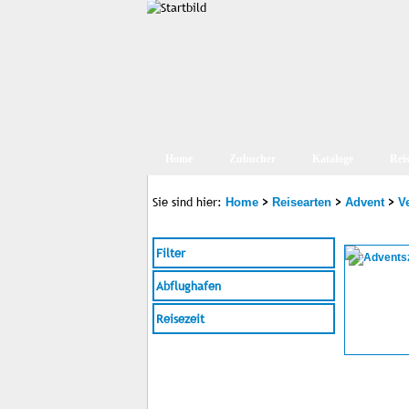
Home
Zubucher
Kataloge
Rei
Sie sind hier:
>
>
>
Home
Reisearten
Advent
V
Filter
Abflughafen
Reisezeit