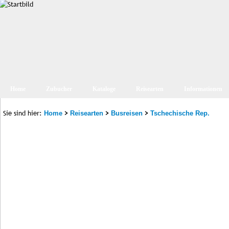
Home
Zubucher
Kataloge
Reisearten
Informationen
Sie sind hier:
>
>
>
Home
Reisearten
Busreisen
Tschechische Rep.