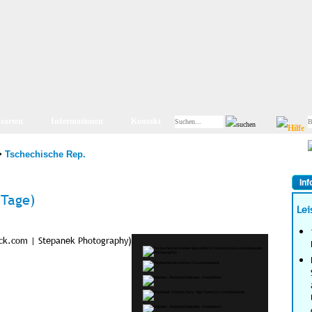
searten
Informationen
Kontakt
>
Tschechische Rep.
Inf
 Tage)
Lei