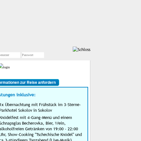
ormationen zur Reise anfordern
stungen inklusive:
1x Übernachtung mit Frühstück im 3-Sterne-
Parkhotel Sokolov in Sokolov
Knödelfest mit 4-Gang-Menü und einem
Schnapsglas Becherovka, Bier, Wein,
alkoholfreien Getränken von 19:00 - 22:00
Uhr, Show-Cooking "Tschechische Knödel" und
ca.3-stündigem Tanzabend (Live-Musik)