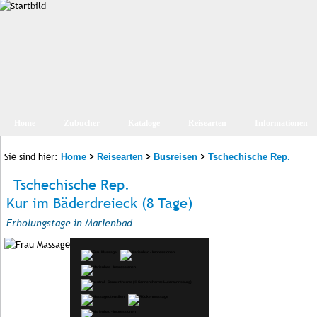
Home
Zubucher
Kataloge
Reisearten
Informationen
Sie sind hier:
>
>
>
Home
Reisearten
Busreisen
Tschechische Rep.
Tschechische Rep.
Kur im Bäderdreieck (8 Tage)
Erholungstage in Marienbad