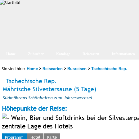
Home
Zubucher
Kataloge
Reisearten
Informationen
Sie sind hier:
>
>
>
Home
Reisearten
Busreisen
Tschechische Rep.
Tschechische Rep.
Mährische Silvestersause (5 Tage)
Südmährens Schönheiten zum Jahreswechsel
Höhepunkte der Reise:
Wein, Bier und Softdrinks bei der Silvesterp
zentrale Lage des Hotels
Programm
Hotel
Karte