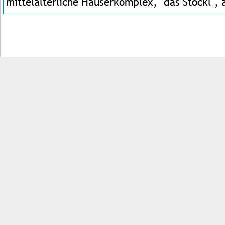
mittelalterliche Häuserkomplex, "das Stöckl"
Impressum
Kontakt
AGB
Jobs