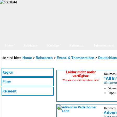
Home
Zubucher
Kataloge
Reisearten
Informationen
Sie sind hier:
>
>
>
Home
Reisearten
Event- & Themenreisen
Deutschlan
Leider nicht mehr
Region
Deutschl
verfügbar.
"All I
Wie wäre es mit nächstem Jahr?
Filter
Willkomm
Silves
Reisezeit
Tipp:
Deutschl
Advent