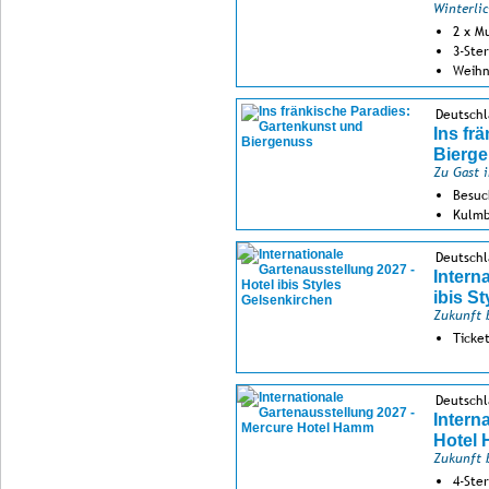
Winterlic
2 x M
3-Ste
Weihn
Deutschl
Ins fr
Bierg
Zu Gast 
Besuc
Kulmb
Besuc
Deutschl
Intern
ibis S
Zukunft b
Ticke
Deutschl
Intern
Hotel
Zukunft b
4-Ste