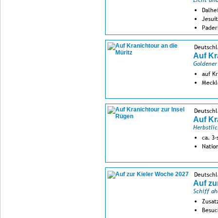
Licht un
Dalhe
Jesui
Pader
Deutsch
Auf Kr
Goldener
auf K
Meckl
Deutsch
Auf Kr
Herbstli
ca. 3
Natio
Deutschl
Auf zu
Schiff ah
Zusat
Besuc