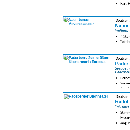
Karl-
Deutschl
Naumb
Weihnach
4-Ste
"Weih
Deutschl
Paderb
Sprudeln
Paderbor
Dalhe
Wewe
Jesui
Deutschl
Radebe
"Wo man B
Stimm
histor
Mögli
Dampf