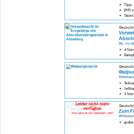
Tipp:
DVD z
Tator
Deutschl
Vorwei
Absch
Da, wo d
4-Ste
Dampf
Unser
erzge
Deutschl
Walpur
Hexenspu
Teiln
Seilb
3-Ster
Leider nicht mehr
Deutschl
verfügbar.
Zum F
Wie wäre es mit nächstem Jahr?
Willkomm
große