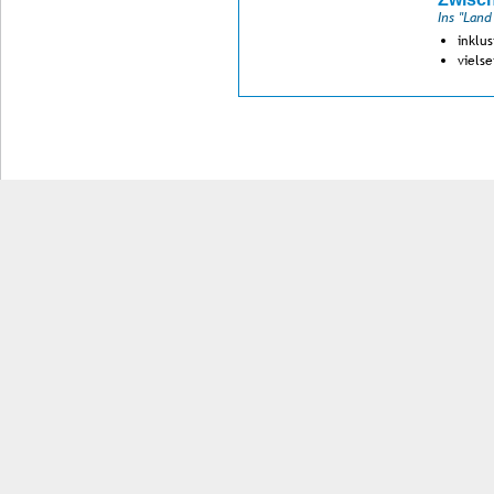
Ins "Land
inklu
viels
Impressum
Kontakt
AGB
Jobs