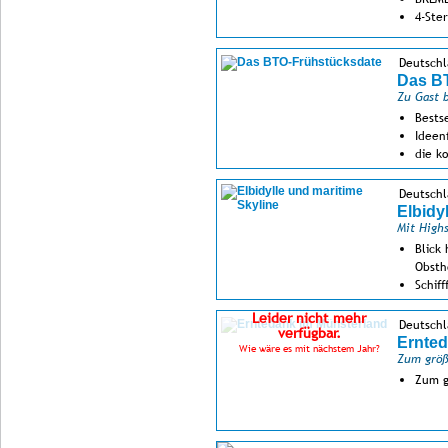
4-Ste
Deutsch
Das B
Zu Gast 
Bests
Ideen
die k
mit I
Deutschl
Elbidy
Mit High
Blick 
Obsth
Schif
Leider nicht mehr
Deutschl
verfügbar.
Ernted
Wie wäre es mit nächstem Jahr?
Zum größ
Zum g