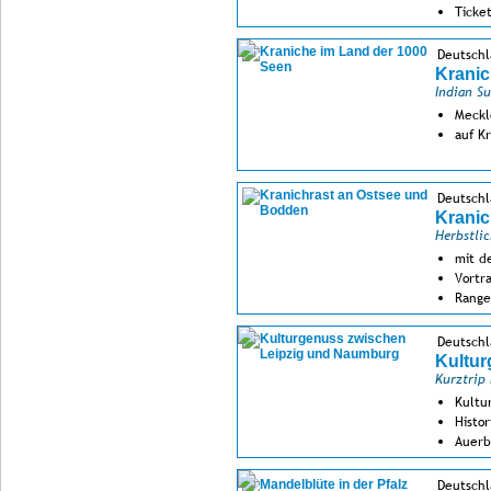
Ticke
Deutsch
Kranic
Indian S
Meckl
auf K
Deutsch
Kranic
Herbstli
mit d
Vortr
Range
Deutschl
Kultur
Kurztrip
Kultu
Histo
Auerb
Deutschl