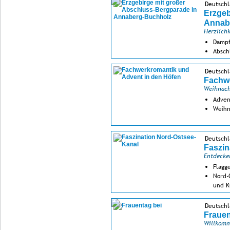
Deutschl
Erzgeb
Annab
Herzlichk
Dampf
Absch
Deutschl
Fachwe
Weihnach
Adven
Weihn
Deutschl
Faszin
Entdecke
Flagg
Nord-
und K
Deutschl
Frauen
Willkomm