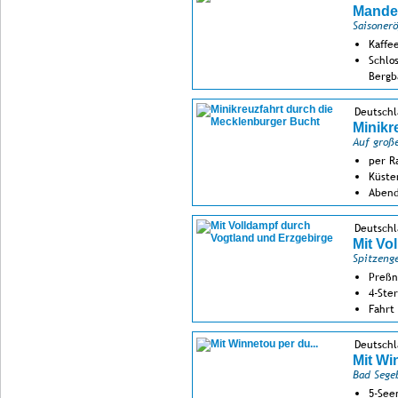
Mandel
Saisoner
Kaffe
Schlo
Bergb
Besuc
Deutsch
Minikr
Auf groß
per R
Küste
Abend
Deutschl
Mit Vo
Spitzeng
Preßn
4-Ste
Fahrt
Deutschl
Mit Wi
Bad Sege
5-See