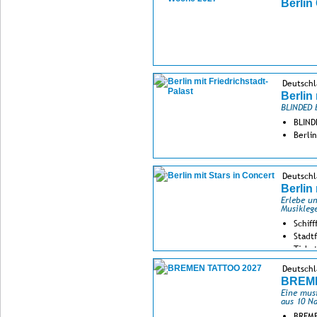
Berlin
Deutschl
Berlin
BLINDED 
BLIND
Berli
Deutschl
Berlin
Erlebe u
Musikleg
Schiff
Stadt
Ticket
Deutsch
BREME
Eine mus
aus 10 N
BREME