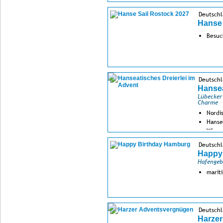
Deutsch
Hanse 
Besuc
Deutschl
Hansea
Lübecker
Charme
Nordi
Hanse
Wisma
Deutsch
Happy
Hafengeb
marit
Deutschl
Harze