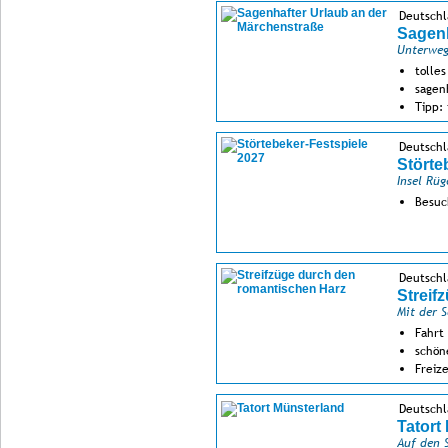
Deutschl
Sagenh
Unterweg
tolle
sagen
Tipp:
Uhr z
Deutsch
Störte
Insel Rüg
Besuc
Deutschl
Streif
Mit der 
Fahrt
schön
Freiz
Deutschl
Tatort
Auf den 