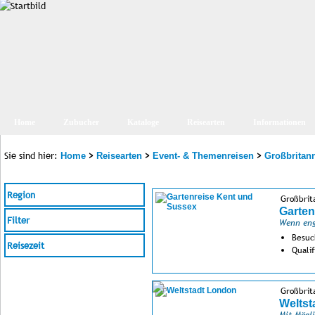
Home
Zubucher
Kataloge
Reisearten
Informationen
Sie sind hier:
>
>
>
Home
Reisearten
Event- & Themenreisen
Großbritan
Region
Großbrit
Garten
Filter
Wenn eng
Besuc
Reisezeit
Quali
Großbrit
Weltst