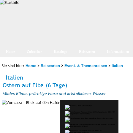
Home
Zubucher
Kataloge
Reisearten
Informationen
Sie sind hier:
>
>
>
Home
Reisearten
Event- & Themenreisen
Italien
Italien
Ostern auf Elba (6 Tage)
Mildes Klima, prächtige Flora und kristallklares Wasser