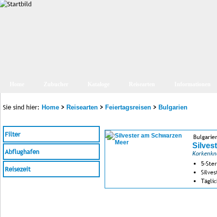
Home
Zubucher
Kataloge
Reisearten
Informationen
Sie sind hier:
>
>
>
Home
Reisearten
Feiertagsreisen
Bulgarien
Filter
Bulgarie
Silves
Abflughafen
Korkenkn
5-Ste
Reisezeit
Silve
Tägli