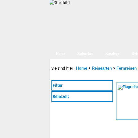
Home
Zubucher
Kataloge
Rei
Sie sind hier:
>
>
Home
Reisearten
Fernreisen
Filter
Reisezeit