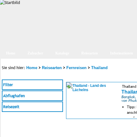
Home
Zubucher
Kataloge
Reisearten
Informationen
Sie sind hier:
>
>
>
Home
Reisearten
Fernreisen
Thailand
Filter
Thailand
Thaila
Abflughafen
Bangkok,
von Phuk
Reisezeit
Tipp:
ansch
ca. 1
ca. 1
Kanch