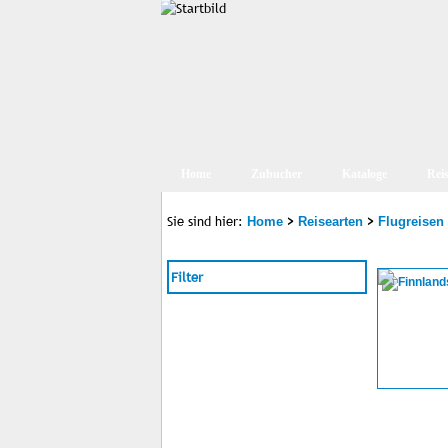
Home
Zubucher
Kataloge
Rei
Sie sind hier:
>
>
Home
Reisearten
Flugreisen
Filter