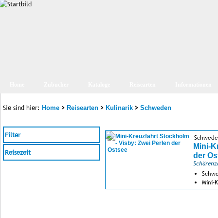
Home
Zubucher
Kataloge
Reisearten
Informationen
Sie sind hier:
>
>
>
Home
Reisearten
Kulinarik
Schweden
Filter
Schwede
Mini-K
Reisezeit
der Os
Schärenza
Schwe
Mini-
Genus