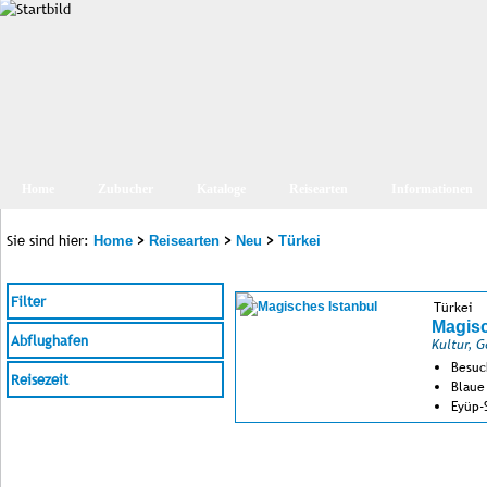
Home
Zubucher
Kataloge
Reisearten
Informationen
Sie sind hier:
>
>
>
Home
Reisearten
Neu
Türkei
Filter
Türkei
Magisc
Abflughafen
Kultur, 
Besuc
Reisezeit
Blaue
Eyüp-