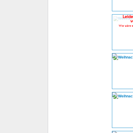
Leide
v
Wie wäre e