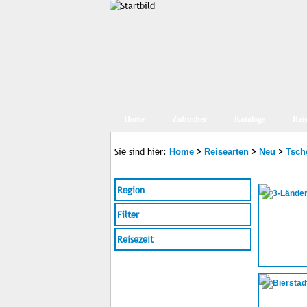
Home
Zubucher
Kataloge
Rei
Sie sind hier:
>
>
>
Home
Reisearten
Neu
Tsch
Region
Filter
Reisezeit