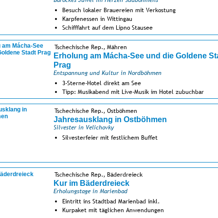
Barockes Juwel im Herzen Südböhmens
Besuch lokaler Brauereien mit Verkostung
Karpfenessen in Wittingau
Schifffahrt auf dem Lipno Stausee
Tschechische Rep., Mähren
Erholung am Mácha-See und die Goldene St
Prag
Entspannung und Kultur in Nordböhmen
3-Sterne-Hotel direkt am See
Tipp: Musikabend mit Live-Musik im Hotel zubuchbar
ca. 1-stündige Schifffahrt auf dem Mácha-See
Tschechische Rep., Ostböhmen
Jahresausklang in Ostböhmen
Silvester in Velichovky
Silvesterfeier mit festlichem Buffet
Tschechische Rep., Bäderdreieck
Kur im Bäderdreieck
Erholungstage in Marienbad
Eintritt ins Stadtbad Marienbad inkl.
Kurpaket mit täglichen Anwendungen