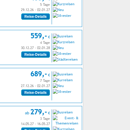
5 Tage
29.12.26 - 02.01.27
Reise-Details
559,-
€
4 Tage
30.12.27 - 02.01.28
Reise-Details
689,-
€
7 Tage
27.12.26 - 02.01.27
Reise-Details
279,-
ab
€
3 Tage
14.05.27 - 16.05.27