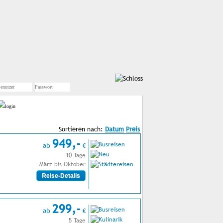
Sortieren nach:
949,-
ab
€
10 Tage
März bis Oktober
Reise-Details
299,-
ab
€
5 Tage