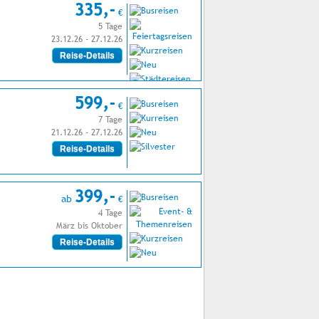
335,-
€
5 Tage
23.12.26 - 27.12.26
Reise-Details
599,-
€
7 Tage
21.12.26 - 27.12.26
Reise-Details
399,-
ab
€
4 Tage
März bis Oktober
Reise-Details