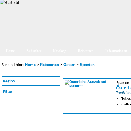
Home
Zubucher
Kataloge
Reisearten
Informationen
Sie sind hier:
>
>
>
Home
Reisearten
Ostern
Spanien
Region
Spanien,
Österl
Filter
Tradition
Teiln
mallo