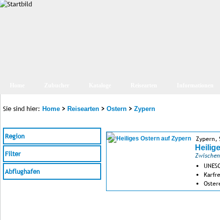
Home
Zubucher
Kataloge
Reisearten
Informationen
Sie sind hier:
>
>
>
Home
Reisearten
Ostern
Zypern
Region
Zypern,
Heilig
Filter
Zwischen
UNESC
Abflughafen
Karfr
Oster