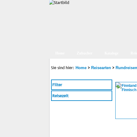
Home
Zubucher
Kataloge
Rei
Sie sind hier:
>
>
Home
Reisearten
Rundreise
Filter
Reisezeit