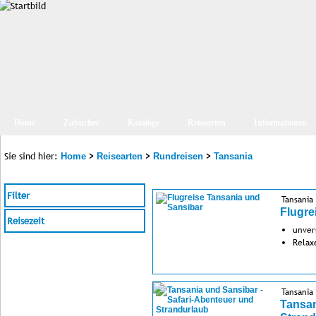
Home
Zubucher
Kataloge
Reisearten
Informationen
Sie sind hier:
>
>
>
Home
Reisearten
Rundreisen
Tansania
Filter
Tansania
Flugre
Reisezeit
unver
Relaxe
Tansania
Tansan