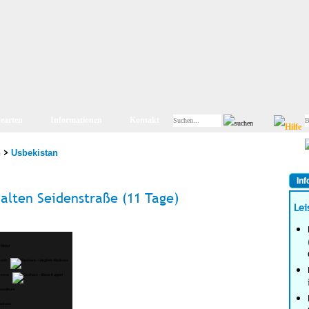
searten
Informationen
Kontakt
>
n
Usbekistan
Inf
alten Seidenstraße (11 Tage)
Lei