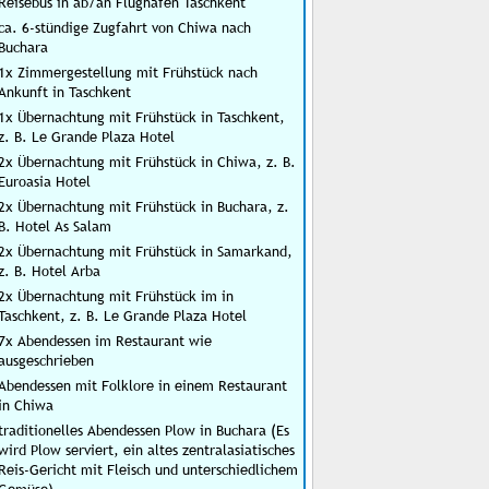
Reisebus in ab/an Flughafen Taschkent
ca. 6-stündige Zugfahrt von Chiwa nach
Buchara
1x Zimmergestellung mit Frühstück nach
Ankunft in Taschkent
1x Übernachtung mit Frühstück in Taschkent,
z. B. Le Grande Plaza Hotel
2x Übernachtung mit Frühstück in Chiwa, z. B.
Euroasia Hotel
2x Übernachtung mit Frühstück in Buchara, z.
B. Hotel As Salam
2x Übernachtung mit Frühstück in Samarkand,
z. B. Hotel Arba
2x Übernachtung mit Frühstück im in
Taschkent, z. B. Le Grande Plaza Hotel
7x Abendessen im Restaurant wie
ausgeschrieben
Abendessen mit Folklore in einem Restaurant
in Chiwa
traditionelles Abendessen Plow in Buchara (Es
wird Plow serviert, ein altes zentralasiatisches
Reis-Gericht mit Fleisch und unterschiedlichem