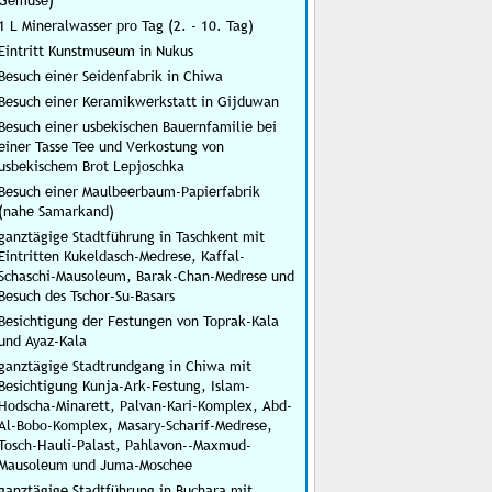
Gemüse)
1 L Mineralwasser pro Tag (2. - 10. Tag)
Eintritt Kunstmuseum in Nukus
Besuch einer Seidenfabrik in Chiwa
Besuch einer Keramikwerkstatt in Gijduwan
Besuch einer usbekischen Bauernfamilie bei
einer Tasse Tee und Verkostung von
usbekischem Brot Lepjoschka
Besuch einer Maulbeerbaum-Papierfabrik
(nahe Samarkand)
ganztägige Stadtführung in Taschkent mit
Eintritten Kukeldasch-Medrese, Kaffal-
Schaschi-Mausoleum, Barak-Chan-Medrese und
Besuch des Tschor-Su-Basars
Besichtigung der Festungen von Toprak-Kala
und Ayaz-Kala
ganztägige Stadtrundgang in Chiwa mit
Besichtigung Kunja-Ark-Festung, Islam-
Hodscha-Minarett, Palvan-Kari-Komplex, Abd-
Al-Bobo-Komplex, Masary-Scharif-Medrese,
Tosch-Hauli-Palast, Pahlavon--Maxmud-
Mausoleum und Juma-Moschee
ganztägige Stadtführung in Buchara mit