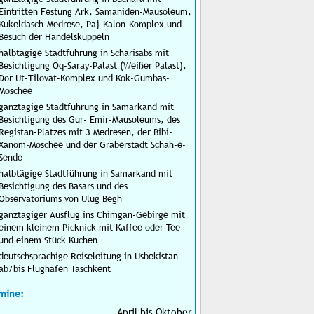
Eintritten Festung Ark, Samaniden-Mausoleum,
Kukeldasch-Medrese, Paj-Kalon-Komplex und
Besuch der Handelskuppeln
halbtägige Stadtführung in Scharisabs mit
Besichtigung Oq-Saray-Palast (Weißer Palast),
Dor Ut-Tilovat-Komplex und Kok-Gumbas-
Moschee
ganztägige Stadtführung in Samarkand mit
Besichtigung des Gur- Emir-Mausoleums, des
Registan-Platzes mit 3 Medresen, der Bibi-
Xanom-Moschee und der Gräberstadt Schah-e-
Sende
halbtägige Stadtführung in Samarkand mit
Besichtigung des Basars und des
Observatoriums von Ulug Begh
ganztägiger Ausflug ins Chimgan-Gebirge mit
einem kleinem Picknick mit Kaffee oder Tee
und einem Stück Kuchen
deutschsprachige Reiseleitung in Usbekistan
ab/bis Flughafen Taschkent
mine:
April bis Oktober