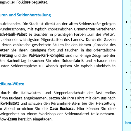
ngsvoller
Folklore
begleitet.
turen und Seidenherstellung
aufeinander. Die Stadt ist direkt an der alten Seidenstraße gelegen
wunderschönen, mit typisch choresmischen Ornamenten versehenen
sch-Hauli-Palast
es leuchten in prächtigen Farben „um die Wette".
, eine der wichtigsten Pilgerstätten des Landes. Durch die Gassen
 deren zahlreiche geschnitzte Säulen ihr den Namen „Cordoba des
setzen Sie Ihren Rundgang fort und tauchen in das orientalische
Festung
und der
Palvan-Kari-Komplex
sind nur einige Zeugnisse der
. Am Nachmittag besuchen Sie eine
Seidenfabrik
und schauen den
ten Seidenteppiche zu. Abends speisen Sie typisch usbekisch in
izilkum-Wüste
durch die Halbwüsten- und Steppenlandschaft der fast endlos
f von Buchara angekommen, setzen Sie Ihre Fahrt mit dem Bus nach
ikwerkstatt
und schauen den Keramikmeistern bei der Herstellung
Am Abend erreichen Sie die
Oase Buchara,
Hier können Sie eine
Gelegenheit an einem Workshop der Seidenmalerei teilzunehmen.
 Plow-Essen
herzlich eingeladen.
Ter