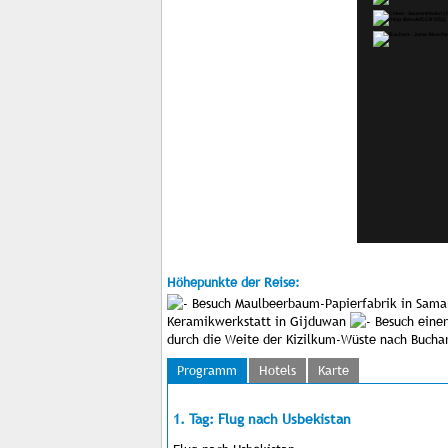
Höhepunkte der Reise:
Besuch Maulbeerbaum-Papierfabrik in Sam
Keramikwerkstatt in Gijduwan
Besuch einer
durch die Weite der Kizilkum-Wüste nach Buch
Programm
Hotels
Karte
1. Tag: Flug nach Usbekistan