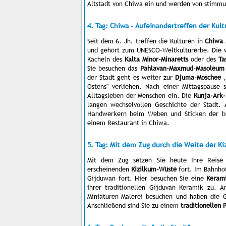
Altstadt von Chiwa ein und werden von stimmu
4. Tag: Chiwa - Aufeinandertreffen der Kul
Seit dem 6. Jh. treffen die Kulturen in
Chiwa
und gehört zum UNESCO-Weltkulturerbe. Die 
Kacheln des
Kalta Minor-Minaretts
oder des
Ta
Sie besuchen das
Pahlavan-Maxmud-Masoleum
der Stadt geht es weiter zur
Djuma-Moschee
,
Ostens" verliehen. Nach einer Mittagspause 
Alltagsleben der Menschen ein. Die
Kunja-Ark-
langen wechselvollen Geschichte der Stadt
Handwerkern beim Weben und Sticken der bun
einem Restaurant in Chiwa.
5. Tag: Mit dem Zug durch die Weite der K
Mit dem Zug setzen Sie heute Ihre Reise 
erscheinenden
Kizilkum-Wüste
fort. Im Bahnho
Gijduwan fort. Hier besuchen Sie eine
Keram
ihrer traditionellen Gijduvan Keramik zu. 
Miniaturen-Malerei besuchen und haben die 
Anschließend sind Sie zu einem
traditionellen