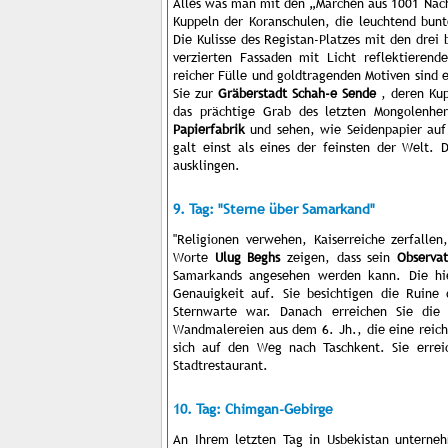
Alles was man mit den „Märchen aus 1001 Nacht
Kuppeln der Koranschulen, die leuchtend bunt
Die Kulisse des Registan-Platzes mit den dre
verzierten Fassaden mit Licht reflektierend
reicher Fülle und goldtragenden Motiven sind
Sie zur
Gräberstadt Schah-e Sende
, deren Kup
das prächtige Grab des letzten Mongolenhe
Papierfabrik
und sehen, wie Seidenpapier auf 
galt einst als eines der feinsten der Welt
ausklingen.
9. Tag: "Sterne über Samarkand"
"Religionen verwehen, Kaiserreiche zerfalle
Worte
Ulug Beghs
zeigen, dass sein
Observa
Samarkands angesehen werden kann. Die hie
Genauigkeit auf. Sie besichtigen die Ruine 
Sternwarte war. Danach erreichen Sie di
Wandmalereien aus dem 6. Jh., die eine reic
sich auf den Weg nach Taschkent. Sie erre
Stadtrestaurant.
10. Tag: Chimgan-Gebirge
An Ihrem letzten Tag in Usbekistan unterne