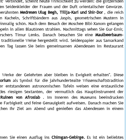
" verbindet, scheint heute Wirklichkeit zu werden: die glitzernden
en Seidenkleider der Frauen und der Duft orientalischer Gewürze.
i berühmten
Medresen Ulug Begh, Tillja-Kari und Shir-Dor
, die reich
en Kacheln, Schriftbändern aus Jaspis, geometrischen Mustern in
 einmalig schön. Nach dem Besuch der Moschee Bibi-Xanom gelangen
peln in allen Blautönen strahlen. Nachmittags sehen Sie Gur-Emir,
rrschers Timur Lenks. Danach besuchen Sie eine
Maulbeerbaum-
traditionelle Weise hergestellt wird. Seidenpapier aus Samarkand
. Den Tag lassen Sie beim gemeinsamen Abendessen im Restaurant
n, Werke der Gelehrten aber bleiben in Ewigkeit erhalten". Diese
torium
als Symbol für die jahrhundertealte Wissenschaftstradition
r entstandenen astronomischen Tafeln weisen eine erstaunliche
des riesigen Sextanten, der vermutlich das Hauptinstrument der
e
Ruinen von Afrosiab
. Im Inneren des Museums beeindrucken
he Farbigkeit und feine Genauigkeit aufweisen. Danach machen Sie
ichen Ihr Ziel am Abend und genießen das Abendessen in einem
hmen Sie einen Ausflug ins
Chimgan-Gebirge.
Es ist ein beliebtes