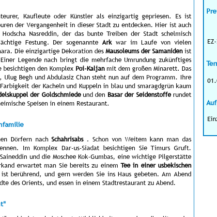
Pre
urer, Kaufleute oder Künstler als einzigartig gepriesen. Es ist
puren der Vergangenheit in dieser Stadt zu entdecken. Hier ist auch
, Hodscha Nasreddin, der das bunte Treiben der Stadt schelmisch
EZ-
 mächtige Festung. Der sogenannte
Ark
war im Laufe von vielen
ara. Die einzigartige Dekoration des
Mausoleums der Samaniden
ist
. Einer Legende nach bringt die mehrfache Umrundung zukünftiges
Ter
Sie besichtigen den Komplex
Poi-Kaljan
mit dem großen Minarett. Das
h, Ulug Begh und Abdulasiz Chan steht nun auf dem Programm. Ihre
01.
 Farbigkeit der Kacheln und Kuppeln in blau und smaragdgrün kaum
elskuppel der Goldschmiede
und den
Basar der Seidenstoffe
rundet
Auf
eimische Speisen in einem Restaurant.
Ein
nfamilie
inen Dörfern nach
Schahrisabs
. Schon von Weitem kann man das
ennen. Im Komplex Dar-us-Siadat besichtigen Sie Timurs Gruft.
Saineddin und die Moschee Kok-Gumbas, eine wichtige Pilgerstätte
arkand erwartet man Sie bereits zu einem
Tee in einer usbekischen
 ist berührend, und gern werden Sie ins Haus gebeten. Am Abend
dte des Orients, und essen in einem Stadtrestaurant zu Abend.
t"