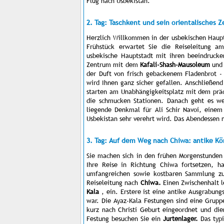
Flug nach Usbekistan.
2. Tag: Taschkent und sein orientalisches 
Herzlich Willkommen in der usbekischen Haup
Frühstück erwartet Sie die Reiseleitung a
usbekische Hauptstadt mit ihren beeindruck
Zentrum mit dem
Kafali-Shash-Mausoleum
und
der Duft von frisch gebackenem Fladenbrot -
wird Ihnen ganz sicher gefallen. Anschließen
starten am Unabhängigkeitsplatz mit dem prä
die schmucken Stationen. Danach geht es wei
liegende Denkmal für Ali Schir Navoi, einem
Usbekistan sehr verehrt wird. Das Abendessen 
3. Tag: Auf dem Weg nach Chiwa: antike K
Sie machen sich in den frühen Morgenstunden
Ihre Reise in Richtung Chiwa fortsetzen, 
umfangreichen sowie kostbaren Sammlung zu b
Reiseleitung nach
Chiwa.
Einen Zwischenhalt l
Kala
, ein. Erstere ist eine antike Ausgrabung
war. Die Ayaz-Kala Festungen sind eine Grup
kurz nach Christi Geburt eingeordnet und di
Festung besuchen Sie ein
Jurtenlager.
Das typi