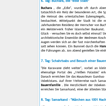
6. Tag: Buchara, die "edle Stadt"
Buchara
, die „Edle", wurde oft durch Abente
tatsächlich ein Reiz der besonderen Art, die S
die Heimat des orientalischen Eulenspiegels
beobachtet. Mittelpunkt der Stadt ist die
Jahrhunderten Residenz der Herrscher von Buch
ein Meisterwerk früher islamischer Baukunst
Glück - versuchen Sie es doch selbst einmal! 
architektonische Ensemble der Medresen Kosc
Augen werden sich an der fast märchenhaften
satt sehen können. Ein Bummel durch die
Hand
die Führungen ab. Am Abend genießen Sie einh
7. Tag: Schahrisabs und Besuch einer Bauer
"Die Karawane zieht weiter", vorbei an kle
ehemalige Portal des „Weißen Palastes" erk
Danach erreichen Sie das Mausoleum Gumbus- 
Usbekistans. Auf Ihrer Weiterreise nach Sam
Bauernfamilie
. Die Herzlichkeit der Usbeken
erreichen Sie Samarkand, eine der ältesten Stä
8. Tag: Samarkand - "Märchen aus 1001 Nach