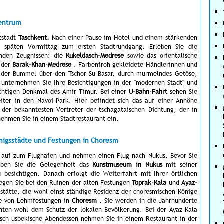
Zentrum
tstadt
Taschkent.
Nach einer Pause im Hotel und einem stärkenden
m späten Vormittag zum ersten Stadtrundgang. Erleben Sie die
enden Zeugnissen: die
Kukeldasch-Medrese
sowie das orientalische
 der
Barak-Khan-Medrese
. Farbenfroh gekleidete Händlerinnen und
 der Bummel über den Tschor-Su-Basar, durch murmelndes Getöse,
d unternehmen Sie Ihre Besichtigungen in der "modernen Stadt" und
chtigen Denkmal des Amir Timur. Bei einer
U-Bahn-Fahrt
sehen Sie
ter in den Navoi-Park. Hier befindet sich das auf einer Anhöhe
 der bekanntesten Vertreter der tschagataischen Dichtung, der in
nehmen Sie in einem Stadtrestaurant ein.
önigsstädte und Festungen in Choresm
 auf zum Flughafen und nehmen einen Flug nach Nukus. Bevor Sie
haben Sie die Gelegenheit das
Kunstmuseum in Nukus
mit seiner
esichtigen. Danach erfolgt die Weiterfahrt mit Ihrer örtlichen
egen Sie bei den Ruinen der alten Festungen
Toprak-Kala
und
Ayaz-
sstätte, die wohl einst ständige Residenz der choresmischen Könige
pe von Lehmfestungen in
Choresm
. Sie werden in die Jahrhunderte
enten wohl dem Schutz der lokalen Bevölkerung. Bei der Ayaz-Kala
sch usbekische Abendessen nehmen Sie in einem Restaurant in der