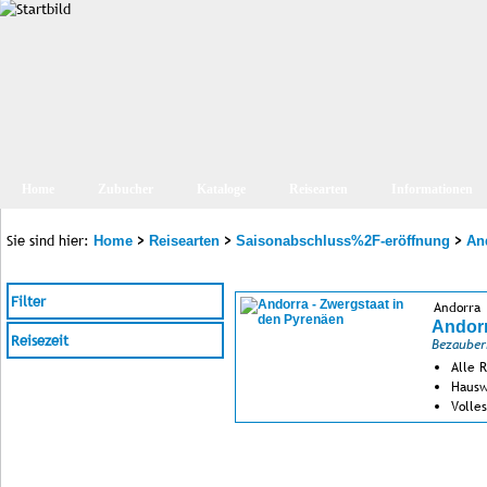
Home
Zubucher
Kataloge
Reisearten
Informationen
Sie sind hier:
>
>
>
Home
Reisearten
Saisonabschluss%2F-eröffnung
An
Filter
Andorra
Andorr
Reisezeit
Bezauber
Alle R
Hausw
Volle