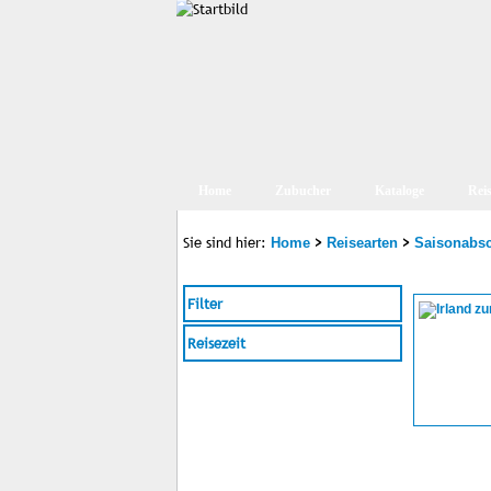
Home
Zubucher
Kataloge
Rei
Sie sind hier:
>
>
Home
Reisearten
Saisonabs
Filter
Reisezeit