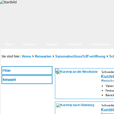
Home
Zubucher
Kataloge
Reisearten
Informationen
Sie sind hier:
>
>
>
Home
Reisearten
Saisonabschluss%2F-eröffnung
Sc
Filter
Schwede
Kurztr
Reisezeit
Westschw
Väner
Festu
Baroc
Schwede
Kurztr