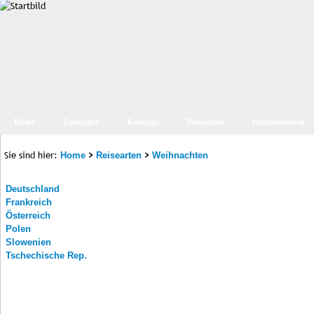
Home
Zubucher
Kataloge
Reisearten
Informationen
Sie sind hier:
>
>
Home
Reisearten
Weihnachten
Deutschland
Frankreich
Österreich
Polen
Slowenien
Tschechische Rep.