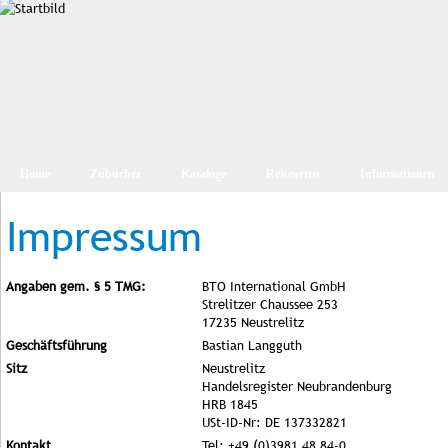
Home
Zubucher
Kataloge
Reisearten
Informationen
Impressum
Angaben gem. § 5 TMG:
BTO International GmbH
Strelitzer Chaussee 253
17235 Neustrelitz
Geschäftsführung
Bastian Langguth
Sitz
Neustrelitz
Handelsregister Neubrandenburg
HRB 1845
USt-ID-Nr: DE 137332821
Kontakt
Tel: +49 (0)3981 48 84-0