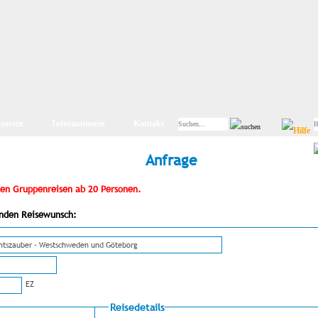
searten
Informationen
Kontakt
Anfrage
iten Gruppenreisen ab 20 Personen.
genden Reisewunsch:
EZ
Reisedetails