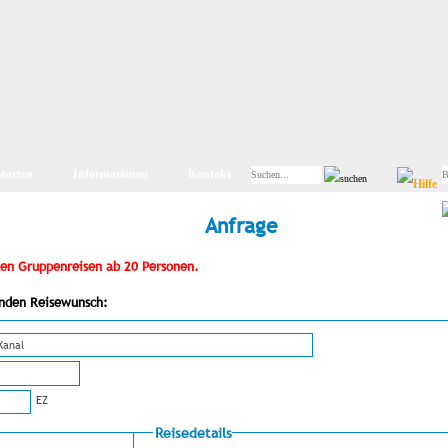
searten
Informationen
Kontakt
Anfrage
iten Gruppenreisen ab 20 Personen.
genden Reisewunsch:
EZ
Reisedetails