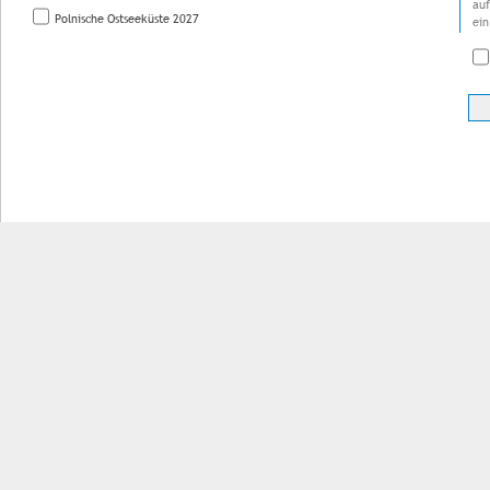
auf
Polnische Ostseeküste 2027
ein
Impressum
Kontakt
AGB
Jobs