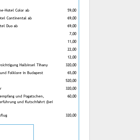
ne-Hotel Color ab
59,00
tel Continental ab
69,00
tel Duo ab
69,00
7,00
11,00
22,00
12,00
esichtigung Halbinsel Tihany
320,00
und Folklore in Budapest
65,00
520,00
r
320,00
psempfang und Pogatschen,
60,00
orführung und Kutschfahrt (bei
sflug
320,00