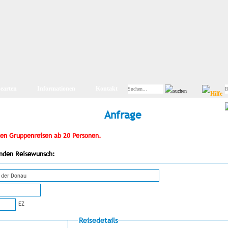
searten
Informationen
Kontakt
Anfrage
iten Gruppenreisen ab 20 Personen.
genden Reisewunsch:
EZ
Reisedetails