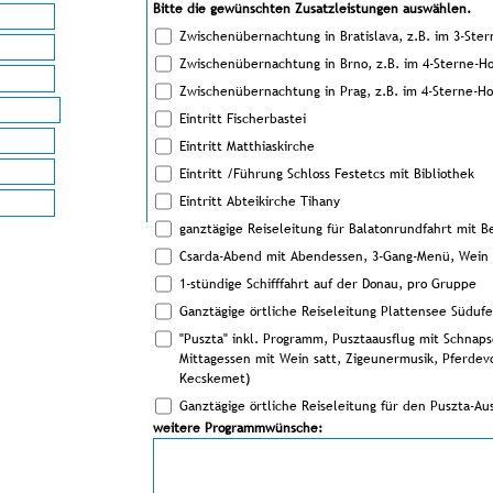
Bitte die gewünschten Zusatzleistungen auswählen.
Zwischenübernachtung in Bratislava, z.B. im 3-Ster
Zwischenübernachtung in Brno, z.B. im 4-Sterne-Ho
Zwischenübernachtung in Prag, z.B. im 4-Sterne-Ho
Eintritt Fischerbastei
Eintritt Matthiaskirche
Eintritt /Führung Schloss Festetcs mit Bibliothek
Eintritt Abteikirche Tihany
ganztägige Reiseleitung für Balatonrundfahrt mit B
Csarda-Abend mit Abendessen, 3-Gang-Menü, Wein 
1-stündige Schifffahrt auf der Donau, pro Gruppe
Ganztägige örtliche Reiseleitung Plattensee Südufe
"Puszta" inkl. Programm, Pusztaausflug mit Schna
Mittagessen mit Wein satt, Zigeunermusik, Pferdev
Kecskemet)
Ganztägige örtliche Reiseleitung für den Puszta-Au
weitere Programmwünsche: